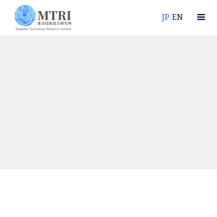
JP
/
EN